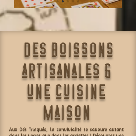
Des boissons
artisanales &
une cuisine
maison
Aux Dés Trinqués, la convivialité se savoure autant
dans les verres que dans les assiettes ! Découvrez une