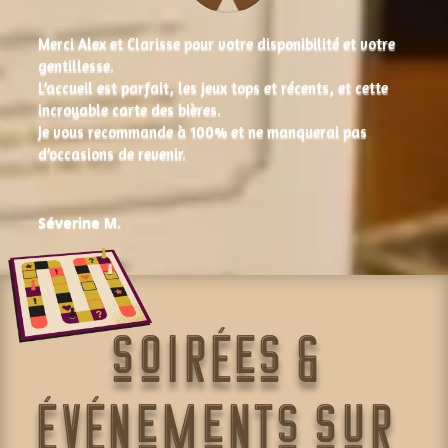
Merci Alex et Clarisse pour votre disponibilité et votre
gentillesse.
L’accueil est parfait, les jeux tops et récents, et cette
incroyable carte des bières.
Je vous recommande à 100% et ne manquerai pas
d’occasions de revenir.
Séverine M.
soirées &
événements sur